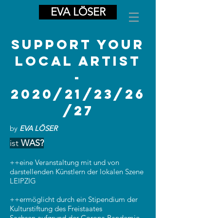
EVA LÖSER
SUPPORT YOUR
LOCAL ARTIST
-
2020/21/23/26
/27
by
EVA LÖSER
ist
WAS?
++eine Veranstaltung mit und von
darstellenden Künstlern der lokalen Szene
LEIPZIG
++ermöglicht durch ein Stipendium der
Kulturstiftung des Freistaates
Sachsen
aufgrund der Corona Pandemie