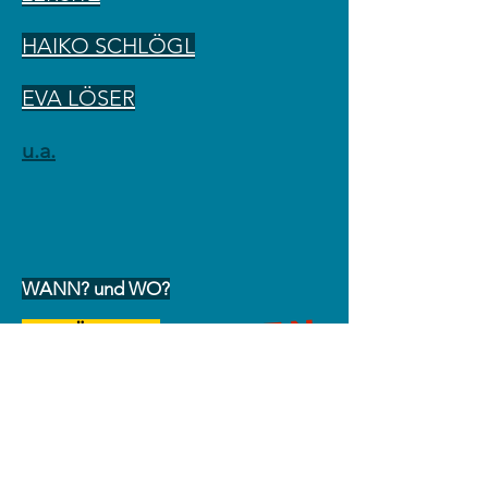
HAIKO SCHLÖGL
EVA LÖSER
u.a.
WANN? und
WO?
verschoben
26. MÄRZ 2021
WERK 2 -
Kulturfabrik Leipzig e.V.