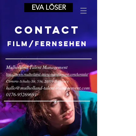
EVA LÖSER
Contact
Film/Fernsehen
Mulholland Talent Management
https://www.mulholland-talent-management.com/kontakt/
Clemens-Schultz-Str. 53a, 20359 Hamburg
hallo@mulholland-talent-management.com
0176-95269691